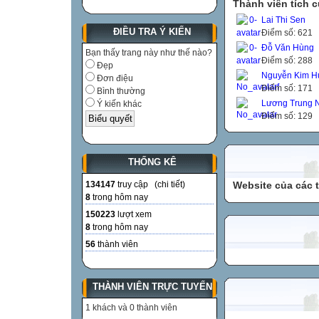
Thành viên tích 
Lai Thi Sen
ĐIỀU TRA Ý KIẾN
Điểm số: 621
Đỗ Văn Hùng
Bạn thấy trang này như thế nào?
Điểm số: 288
Đẹp
Nguyễn Kim H
Đơn điệu
Điểm số: 171
Bình thường
Lương Trung 
Ý kiến khác
Điểm số: 129
THỐNG KÊ
134147
truy cập (
chi tiết
)
Website của các 
8
trong hôm nay
150223
lượt xem
8
trong hôm nay
56
thành viên
THÀNH VIÊN TRỰC TUYẾN
1 khách và 0 thành viên