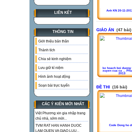
Anh KN 20-11-2011
LIÊN KẾT
GIÁO ÁN
(47 bài)
THÔNG TIN
Giới thiệu bản thân
Thành tích
Chia sẻ kinh nghiệm
Lưu giữ kỉ niệm
ke hoach boi duong
xuyen cua ca ... Phu
2013
Hình ảnh hoạt động
Soạn bài trực tuyến
ĐỀ THI
(16 bài)
CÁC Ý KIẾN MỚI NHẤT
Việt Phương xin gia nhập trang
chủ nhà, sớm mời...
TVM RAT HAN HANH DUOC
Code Dong ho d
LAM QUEN VA GIAO LUU...