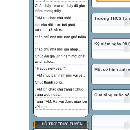
Chào thầy, cmar ơn thầy đã ghé
thăm, mong thầy...
TVM xin chào chủ nhà!...
Trường THCS Tân
Hai câu đối trượt trái phải
VIOLET. Tải về tại...
chào chủ nhà mời bạn ghé thăm
...
Kỷ niệm ngày 08.
chào chủ nhà mời gia nhập ...
Chúc đại gia đình năm mới phát
tài phát lộc....
" Happy new year "...
Một số hình ảnh 
TVM chúc bạn năm mới vui vẻ...
Chúc thành công...
TVM xin chào chủ trang ! Chúc
trang web ngày...
Quà tặng cuộc số
Tặng TVM. Rất vui được giao lưu
với bạn....
HỖ TRỢ TRỰC TUYẾN