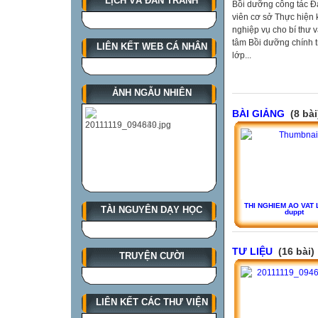
LỊCH VÀ ĐÀN TRANH
Bồi dưỡng công tác Đả
viên cơ sở Thực hiện k
nghiệp vụ cho bí thư v
tâm Bồi dưỡng chính t
LIÊN KẾT WEB CÁ NHÂN
lớp...
ẢNH NGẪU NHIÊN
BÀI GIẢNG
(8 bài
THI NGHIEM AO VAT 
TÀI NGUYÊN DẠY HỌC
duppt
TƯ LIỆU
(16 bài)
TRUYỆN CƯỜI
LIÊN KẾT CÁC THƯ VIỆN