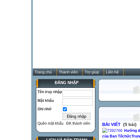
Trang chủ
Thành viên
Trợ giúp
Liên hệ
ĐĂNG NHẬP
Tên truy nhập
Mật khẩu
Ghi nhớ
Quên mật khẩu
ĐK thành viên
BÀI VIẾT
(5 bài)
Hướng d
của Ban TổchứcTrung